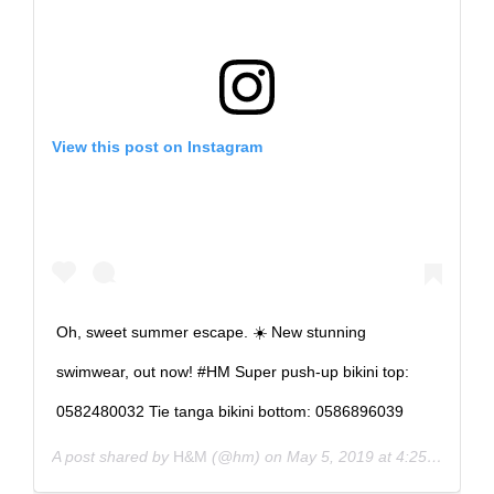
View this post on Instagram
Oh, sweet summer escape. ☀️ New stunning
swimwear, out now! #HM Super push-up bikini top:
0582480032 Tie tanga bikini bottom: 0586896039
A post shared by
H&M
(@hm) on
May 5, 2019 at 4:25am PDT