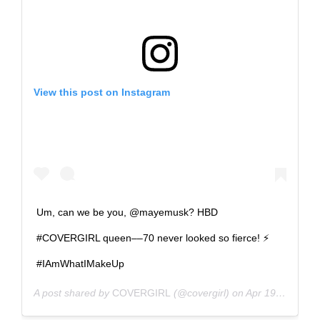
View this post on Instagram
Um, can we be you, @mayemusk? HBD
#COVERGIRL queen––70 never looked so fierce! ⚡
#IAmWhatIMakeUp
A post shared by
COVERGIRL
(@covergirl) on
Apr 19, 2018 at 6:07am PDT